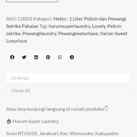
Pakaian
Varian
SKU:
C0003
Kategori:
Netto : 1 Liter
,
Pelicin dan Pewangi
Sweet
Setrika Pakaian
Tag:
harumsuperlaundry
,
Lovely
,
Pelicin
Luxurious
setrika
,
Pewangilaundry
,
Pewangiwaterbase
,
Varian Sweet
Netto:
Luxurious
1L
Deskripsi
Ulasan (0)
Atau bisa kunjungi langsung di rumah produksi👇
🏠 Harum Super Laundry
Sruni RT.03/05, Jaraksari, Kec. Wonosobo, Kabupaten