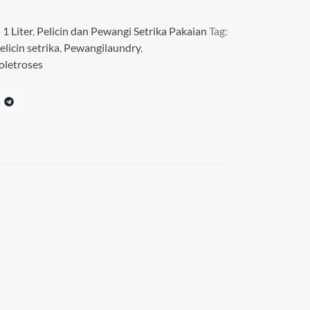
 1 Liter
,
Pelicin dan Pewangi Setrika Pakaian
Tag:
elicin setrika
,
Pewangilaundry
,
oletroses