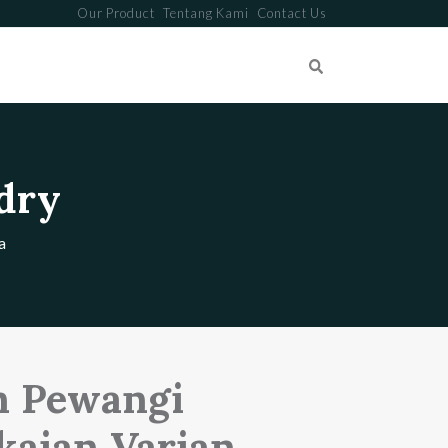
Our Product
Tentang Kami
Contact Us
Search
dry
a
an Pewangi
kaian Varian