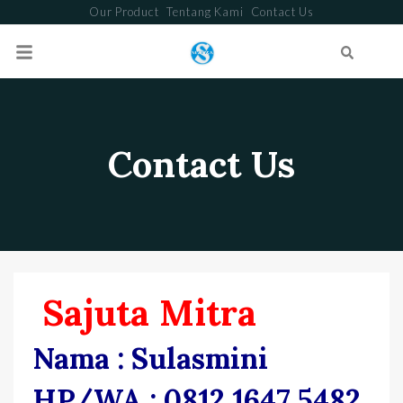
Our Product
Tentang Kami
Contact Us
Search
Contact Us
Sajuta Mitra
Nama : Sulasmini
HP/WA : 0812 1647 5482