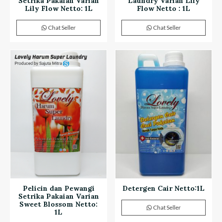
Setrika Pakaian Varian
Laundry Varian Lily
Lily Flow Netto: 1L
Flow Netto : 1L
Chat Seller
Chat Seller
Pelicin dan Pewangi
Detergen Cair Netto:1L
Setrika Pakaian Varian
Sweet Blossom Netto:
Chat Seller
1L