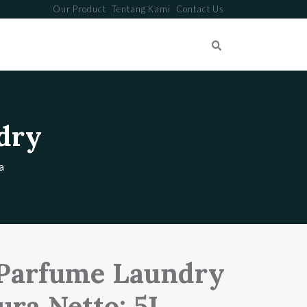
Our Product
Tentang Kami
Contact Us
Search
dry
a
 Parfume Laundry
ra Netto: 5L