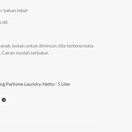
an-bahan tebal
 dll.
-anak, bukan untuk diminum, bila terkena mata
h, Cairan mudah terbakar.
ing Parfume Laundry
,
Netto : 5 Liter