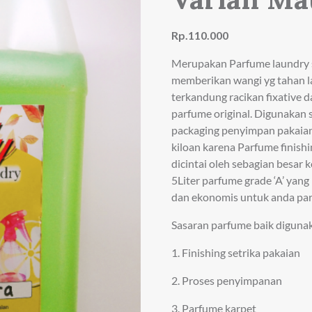
Rp.110.000
Merupakan Parfume laundry s
memberikan wangi yg tahan l
terkandung racikan fixative d
parfume original. Digunakan s
packaging penyimpan pakaian.
kiloan karena Parfume finishi
dicintai oleh sebagian besar
5Liter parfume grade ‘A’ ya
dan ekonomis untuk anda par
Sasaran parfume baik diguna
1. Finishing setrika pakaian
2. Proses penyimpanan
3. Parfume karpet