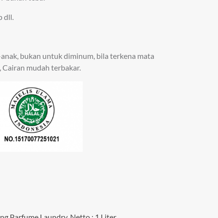
 dll.
-anak, bukan untuk diminum, bila terkena mata
h, Cairan mudah terbakar.
ing Parfume Laundry
,
Netto : 1 Liter