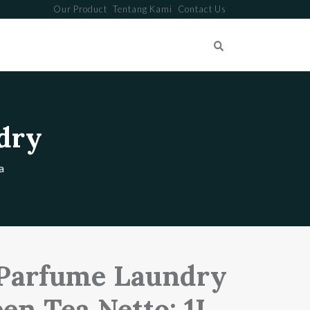
Our Product
Tentang Kami
Contact Us
Search
dry
a
 Parfume Laundry
en Tea Netto: 1L