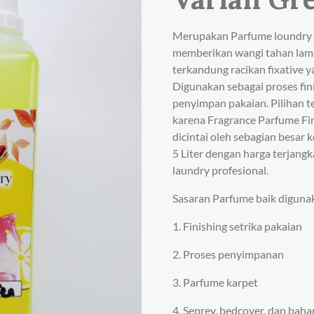
Merupakan Parfume loundry S
memberikan wangi tahan lama
terkandung racikan fixative y
Digunakan sebagai proses fin
penyimpan pakaian. Pilihan t
karena Fragrance Parfume Fini
dicintai oleh sebagian besar
5 Liter dengan harga terjang
laundry profesional.
Sasaran Parfume baik diguna
1. Finishing setrika pakaian
2. Proses penyimpanan
3. Parfume karpet
4. Seprey, bedcover, dan bah